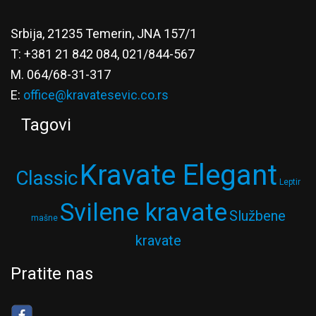
Srbija, 21235 Temerin, JNA 157/1
T: +381 21 842 084, 021/844-567
M. 064/68-31-317
E:
office@kravatesevic.co.rs
Tagovi
Kravate Elegant
Classic
Leptir
Svilene kravate
Službene
mašne
kravate
Pratite nas