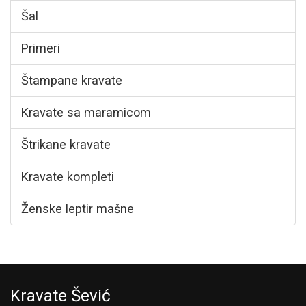
Šal
Primeri
Štampane kravate
Kravate sa maramicom
Štrikane kravate
Kravate kompleti
Ženske leptir mašne
Kravate Šević