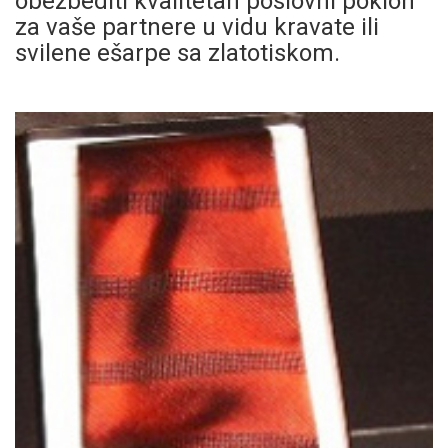
obezbediti kvalitetan poslovni poklon
za vaše partnere u vidu kravate ili
svilene ešarpe sa zlatotiskom.