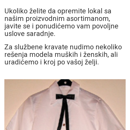
Ukoliko želite da opremite lokal sa
našim proizvodnim asortimanom,
javite se i ponudićemo vam povoljne
uslove saradnje.
Za službene kravate nudimo nekoliko
rešenja modela muških i ženskih, ali
uradićemo i kroj po vašoj želji.