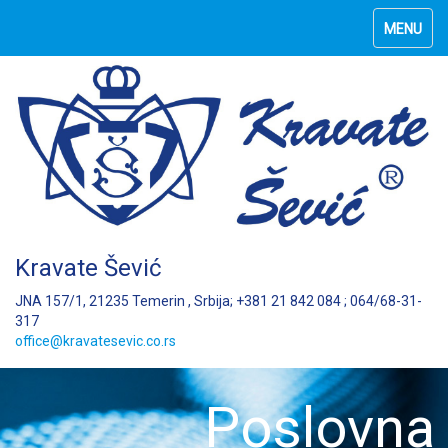
MENU
Kravate Šević
JNA 157/1, 21235 Temerin , Srbija; +381 21 842 084 ; 064/68-31-
317
office@kravatesevic.co.rs
Poslovna