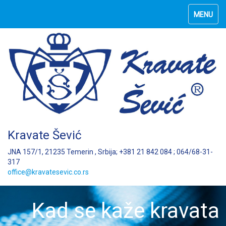
MENU
Kravate Šević
JNA 157/1, 21235 Temerin , Srbija; +381 21 842 084 ; 064/68-31-
317
office@kravatesevic.co.rs
Kad se kaže kravata