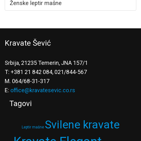
Ženske leptir mašne
Kravate Šević
Srbija, 21235 Temerin, JNA 157/1
T: +381 21 842 084, 021/844-567
M. 064/68-31-317
E:
office@kravatesevic.co.rs
Tagovi
Svilene kravate
Leptir mašne