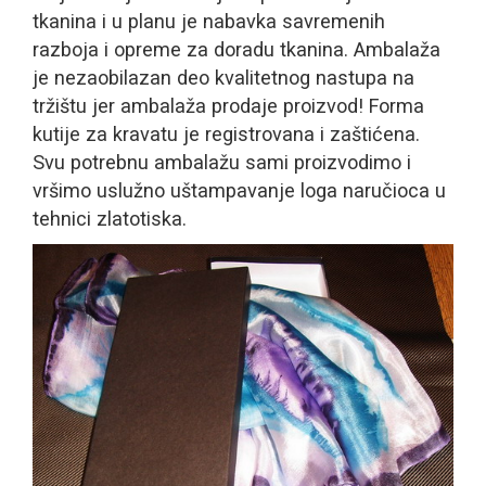
tkanina i u planu je nabavka savremenih
razboja i opreme za doradu tkanina. Ambalaža
je nezaobilazan deo kvalitetnog nastupa na
tržištu jer ambalaža prodaje proizvod! Forma
kutije za kravatu je registrovana i zaštićena.
Svu potrebnu ambalažu sami proizvodimo i
vršimo uslužno uštampavanje loga naručioca u
tehnici zlatotiska.