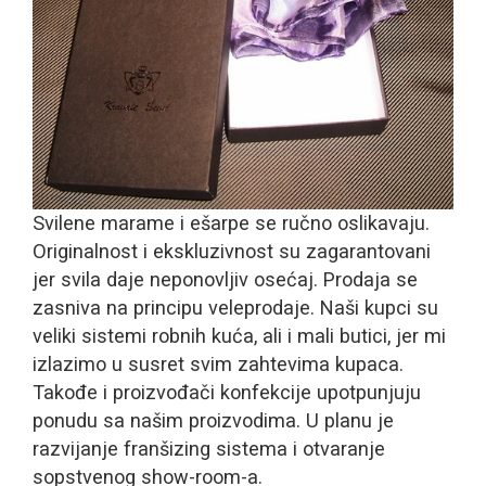
Svilene marame i ešarpe se ručno oslikavaju.
Originalnost i ekskluzivnost su zagarantovani
jer svila daje neponovljiv osećaj. Prodaja se
zasniva na principu veleprodaje. Naši kupci su
veliki sistemi robnih kuća, ali i mali butici, jer mi
izlazimo u susret svim zahtevima kupaca.
Takođe i proizvođači konfekcije upotpunjuju
ponudu sa našim proizvodima. U planu je
razvijanje franšizing sistema i otvaranje
sopstvenog show-room-a.