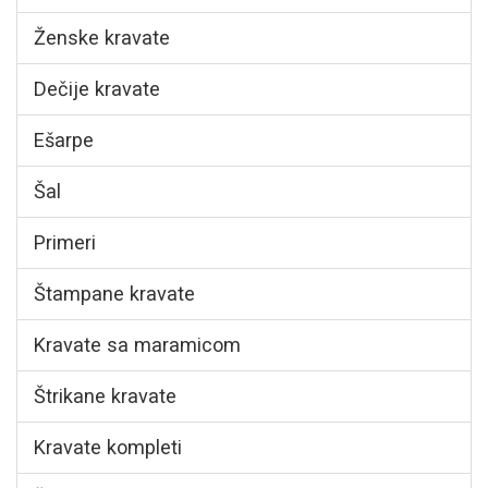
Ženske kravate
Dečije kravate
Ešarpe
Šal
Primeri
Štampane kravate
Kravate sa maramicom
Štrikane kravate
Kravate kompleti